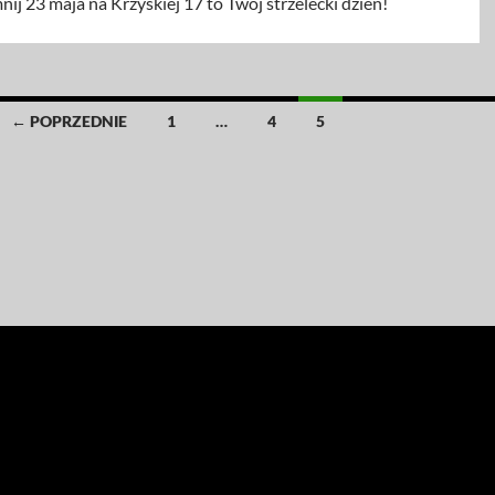
ij 23 maja na Krzyskiej 17 to Twój strzelecki dzień!
← POPRZEDNIE
1
…
4
5