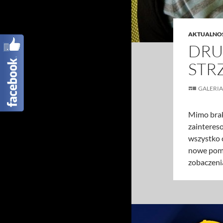
AKTUALNO
DRU
STR
GALERIA
Mimo brak
zainteres
wszystko 
nowe pomy
zobaczeni