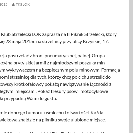
2015
TKS LOK
Klub Strzelecki LOK zaprasza na II Piknik Strzelecki, który
ię 23 maja 2015r. na strzelnicy przy ulicy Krzyskiej 17.
zja postrzelać z broni pneumatycznej, palnej. Grupa
kcyjna brytyjskiej armii z najmłodszymi poszuka min
ym wykrywaczem na bezpiecznym polu minowym. Formacja
mi strzelnicę dla tych, którzy chcą po cichu strzelić do
okowscy krótkofalowcy pokażą nawiązywanie łączności z
ległymi miejscami. Pokaz tresury psów i motocyklowe
ki przypadną Wam do gustu.
knie dobrego humoru, uśmiechu i otwartości. Każda
wiekowa znajdzie na pikniku swoje ulubione miejsce.