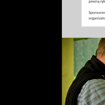
pewną ręk
Sponsorem
organizato