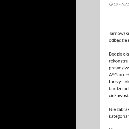
18 MAJA 
Tarnowski 
odbędzie s
Będzie oka
rekonstru
prawdziw
ASG urucho
tarczy. L
bardzo od
ciekawost
Nie zabra
kategoria 