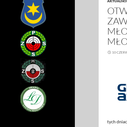
AKTUALNO
OTW
ZAW
MŁO
MŁO
10 CZER
tych dniac