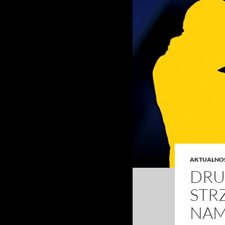
AKTUALNO
DRU
STR
NAM