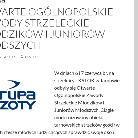
ŚCI
ARTE OGÓLNOPOLSKIE
ODY STRZELECKIE
DZIKÓW I JUNIORÓW
DSZYCH
WCA 2015
TKS LOK
W dniach 6 i 7 czerwca br. na
strzelnicy TKS LOK w Tarnowie
odbyły się Otwarte
Ogólnopolskie Zawody
Strzeleckie Młodzików i
Juniorów Młodszych. Ciągle
modernizowany obiekt
tarnowskich strzelców gościł w
h rzesze młodych ludzi chcących sprawdzić swoje oko i