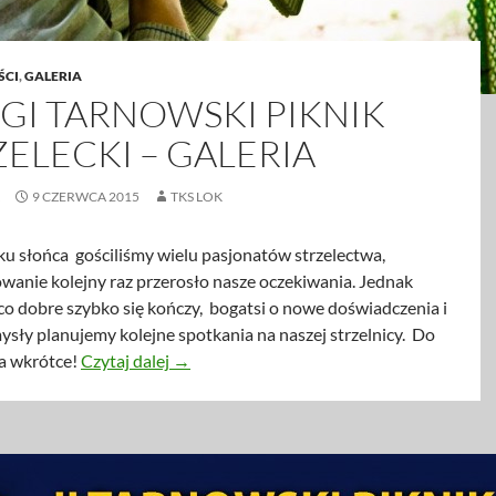
ŚCI
,
GALERIA
GI TARNOWSKI PIKNIK
ZELECKI – GALERIA
9 CZERWCA 2015
TKS LOK
u słońca gościliśmy wielu pasjonatów strzelectwa,
owanie kolejny raz przerosło nasze oczekiwania. Jednak
co dobre szybko się kończy, bogatsi o nowe doświadczenia i
sły planujemy kolejne spotkania na naszej strzelnicy. Do
Drugi Tarnowski Piknik Strzelecki – Galeria
a wkrótce!
Czytaj dalej
→