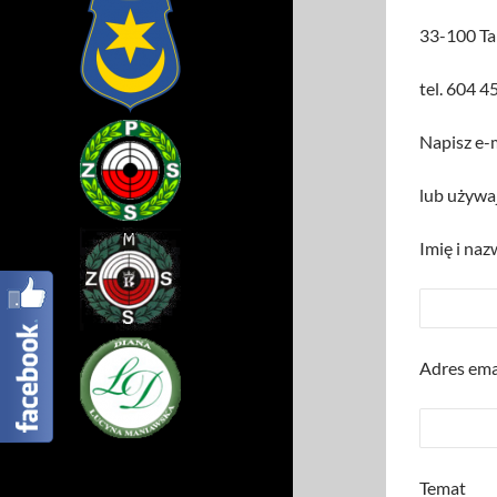
33-100 T
tel. 604 4
Napisz e-
lub używa
Imię i na
Adres ema
Temat