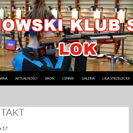
ÓWNA
AKTUALNOŚCI
BROŃ
CENNIK
GALERIA
LIGA STRZELECKA
TAKT
a 17