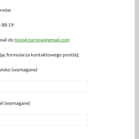
arnów
5 88 19
mail do
tkslok.tarnow@gmail.com
jąc formularza kontaktowego poniżej:
zwisko (wymagane)
il (wymagane)