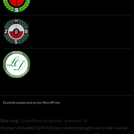
Dumnie wspierane przez WordPress
Warning
: Undefined array key "preview" in
/home/virtualki/124743/wp-content/plugins/arscode-social-