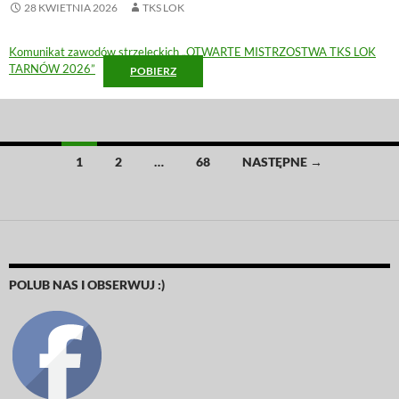
28 KWIETNIA 2026
TKS LOK
Komunikat zawodów strzeleckich „OTWARTE MISTRZOSTWA TKS LOK
TARNÓW 2026”
POBIERZ
Nawigacja
1
2
…
68
NASTĘPNE →
po
wpisach
POLUB NAS I OBSERWUJ :)