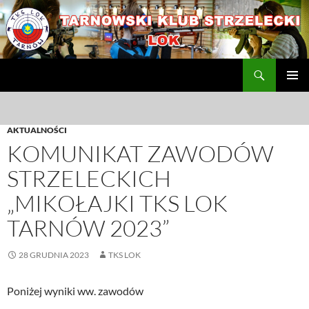
Przejdź
do
treści
Szukaj
TKS LOK
MENU
GŁÓWN
AKTUALNOŚCI
KOMUNIKAT ZAWODÓW
STRZELECKICH
„MIKOŁAJKI TKS LOK
TARNÓW 2023”
28 GRUDNIA 2023
TKS LOK
Poniżej wyniki ww. zawodów