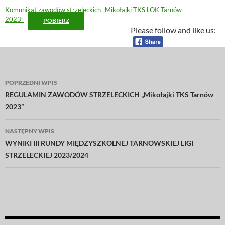
Komunikat zawodów strzeleckich „Mikołajki TKS LOK Tarnów
2023”
POBIERZ
Please follow and like us:
Nawigacja
POPRZEDNI WPIS
wpisu
REGULAMIN ZAWODÓW STRZELECKICH „Mikołajki TKS Tarnów
2023”
NASTĘPNY WPIS
WYNIKI III RUNDY MIĘDZYSZKOLNEJ TARNOWSKIEJ LIGI
STRZELECKIEJ 2023/2024