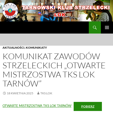
Przejdź
do
treści
Szukaj
TKS LOK
MENU
GŁÓWN
AKTUALNOŚCI
,
KOMUNIKATY
KOMUNIKAT ZAWODÓW
STRZELECKICH „OTWARTE
MISTRZOSTWA TKS LOK
TARNÓW”
18 KWIETNIA 2025
TKS LOK
OTWARTE MISTRZOSTWA TKS LOK TARNÓW
POBIERZ