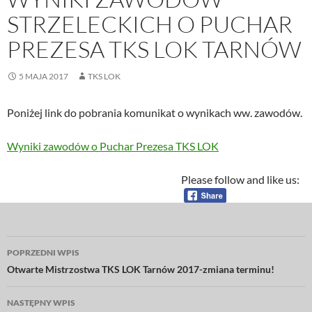
STRZELECKICH O PUCHAR
PREZESA TKS LOK TARNÓW
5 MAJA 2017
TKS LOK
Poniżej link do pobrania komunikat o wynikach ww. zawodów.
Wyniki zawodów o Puchar Prezesa TKS LOK
Please follow and like us:
Nawigacja
POPRZEDNI WPIS
wpisu
Otwarte Mistrzostwa TKS LOK Tarnów 2017-zmiana terminu!
NASTĘPNY WPIS