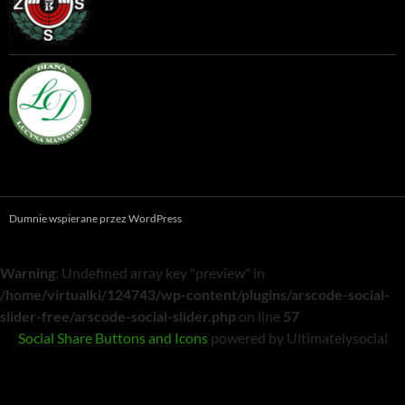
Dumnie wspierane przez WordPress
Warning
: Undefined array key "preview" in
/home/virtualki/124743/wp-content/plugins/arscode-social-
slider-free/arscode-social-slider.php
on line
57
Social Share Buttons and Icons
powered by Ultimatelysocial