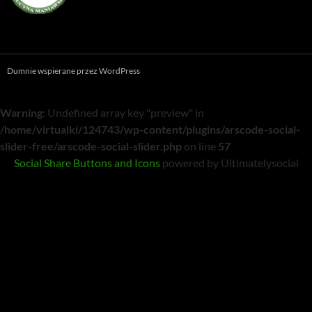
Dumnie wspierane przez WordPress
Warning
: Undefined array key "preview" in
/home/virtualki/124743/wp-content/plugins/arscode-social-
slider-free/arscode-social-slider.php
on line
57
Social Share Buttons and Icons
powered by Ultimatelysocial