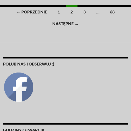
Nawigacja
← POPRZEDNIE
1
2
3
…
68
po
NASTĘPNE →
wpisach
POLUB NAS I OBSERWUJ :)
GODZINY OTWARCIA