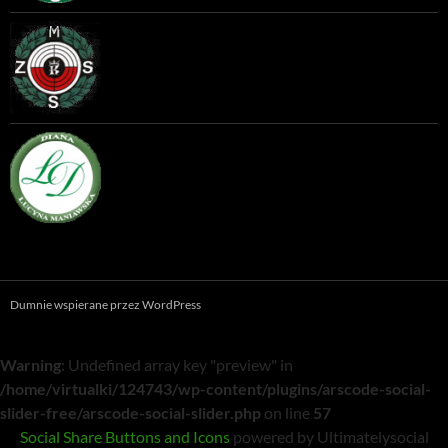
Dumnie wspierane przez WordPress
Warning
: Undefined array key "preview" in
/home/virtualki/124743/wp-content/plugins/arscode-social-
slider-free/arscode-social-slider.php
on line
57
Social Share Buttons and Icons
powered by Ultimatelysocial