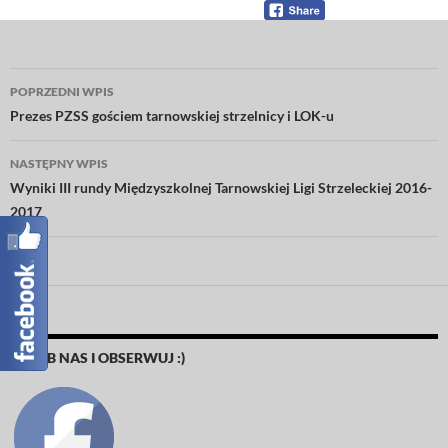
Nawigacja
POPRZEDNI WPIS
wpisu
Prezes PZSS gościem tarnowskiej strzelnicy i LOK-u
NASTĘPNY WPIS
Wyniki III rundy Międzyszkolnej Tarnowskiej Ligi Strzeleckiej 2016-
2017
POLUB NAS I OBSERWUJ :)