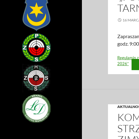
TAR
16 MARC
Zapraszamy
godz. 9:00
Regulamin z
2026”
AKTUALNO
KOM
STR