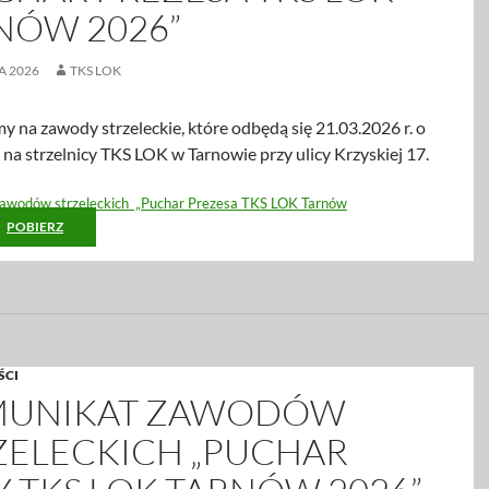
NÓW 2026”
A 2026
TKS LOK
 na zawody strzeleckie, które odbędą się 21.03.2026 r. o
 na strzelnicy TKS LOK w Tarnowie przy ulicy Krzyskiej 17.
awodów strzeleckich „Puchar Prezesa TKS LOK Tarnów
POBIERZ
ŚCI
UNIKAT ZAWODÓW
ZELECKICH „PUCHAR