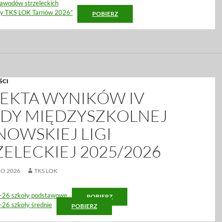
awodów strzeleckich
my TKS LOK Tarnów 2026”
POBIERZ
ŚCI
EKTA WYNIKÓW IV
DY MIĘDZYSZKOLNEJ
NOWSKIEJ LIGI
ZELECKIEJ 2025/2026
GO 2026
TKS LOK
26 szkoły podstawowe
POBIERZ
26 szkoły średnie
POBIERZ