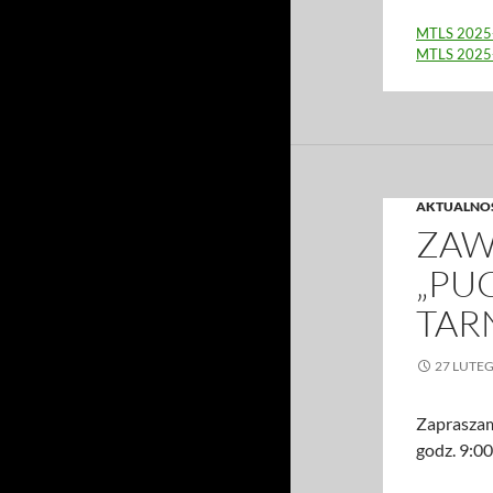
MTLS 2025-
MTLS 2025-
AKTUALNO
ZAW
„PU
TAR
27 LUTE
Zapraszamy
godz. 9:00