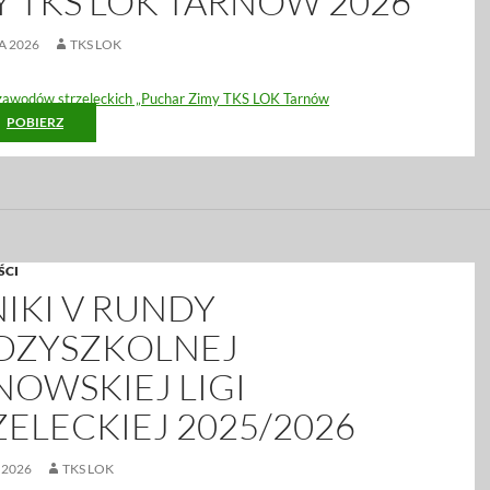
Y TKS LOK TARNÓW 2026”
A 2026
TKS LOK
zawodów strzeleckich „Puchar Zimy TKS LOK Tarnów
POBIERZ
ŚCI
IKI V RUNDY
DZYSZKOLNEJ
NOWSKIEJ LIGI
ZELECKIEJ 2025/2026
 2026
TKS LOK