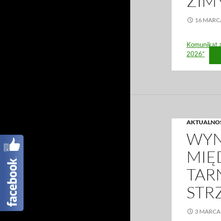
ZIM
16 MARC
Komunikat 
2026”
AKTUALNO
WYN
MIĘ
TAR
STR
3 MARCA