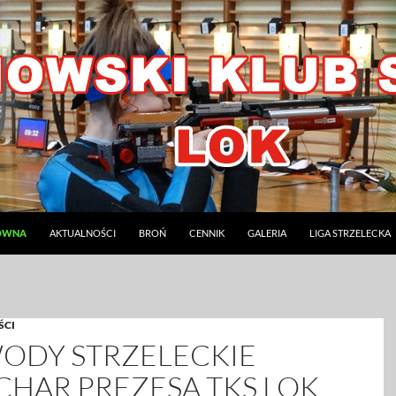
ÓWNA
AKTUALNOŚCI
BROŃ
CENNIK
GALERIA
LIGA STRZELECKA
ŚCI
ODY STRZELECKIE
CHAR PREZESA TKS LOK