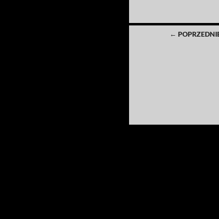
Nawigacja
← POPRZEDNI
po
wpisach