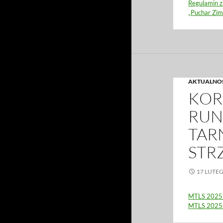
Regulamin z
„Puchar Zi
AKTUALNO
KOR
RUN
TAR
STR
17 LUTE
MTLS 2025-
MTLS 2025-