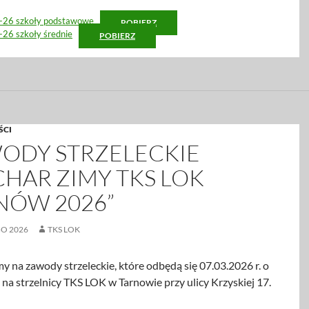
26 szkoły podstawowe
POBIERZ
26 szkoły średnie
POBIERZ
ŚCI
ODY STRZELECKIE
CHAR ZIMY TKS LOK
NÓW 2026”
GO 2026
TKS LOK
 na zawody strzeleckie, które odbędą się 07.03.2026 r. o
 na strzelnicy TKS LOK w Tarnowie przy ulicy Krzyskiej 17.