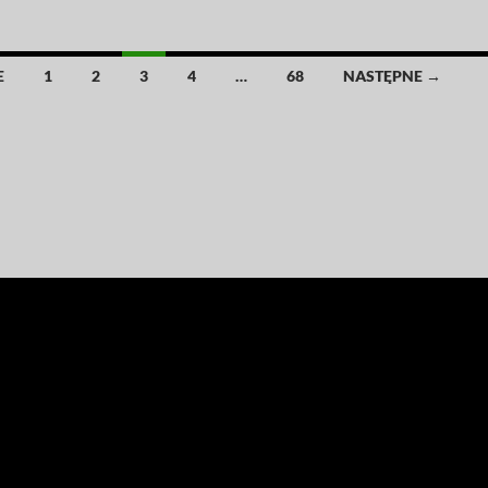
E
1
2
3
4
…
68
NASTĘPNE →