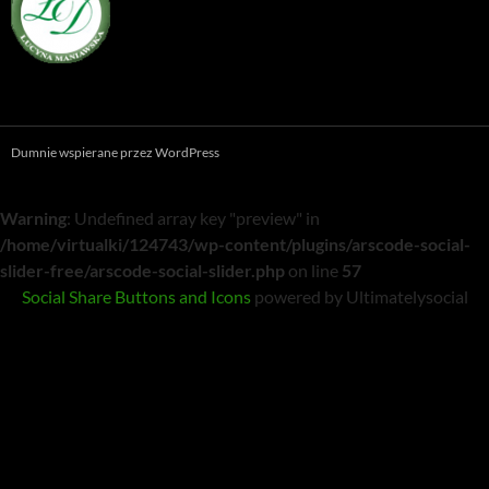
Dumnie wspierane przez WordPress
Warning
: Undefined array key "preview" in
/home/virtualki/124743/wp-content/plugins/arscode-social-
slider-free/arscode-social-slider.php
on line
57
Social Share Buttons and Icons
powered by Ultimatelysocial