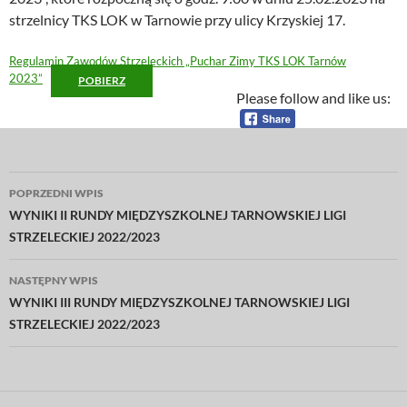
strzelnicy TKS LOK w Tarnowie przy ulicy Krzyskiej 17.
Regulamin Zawodów Strzeleckich „Puchar Zimy TKS LOK Tarnów
2023”
POBIERZ
Please follow and like us:
Nawigacja
POPRZEDNI WPIS
wpisu
WYNIKI II RUNDY MIĘDZYSZKOLNEJ TARNOWSKIEJ LIGI
STRZELECKIEJ 2022/2023
NASTĘPNY WPIS
WYNIKI III RUNDY MIĘDZYSZKOLNEJ TARNOWSKIEJ LIGI
STRZELECKIEJ 2022/2023