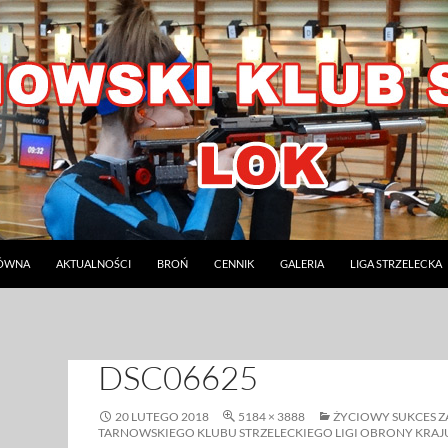
ŁÓWNA
AKTUALNOŚCI
BROŃ
CENNIK
GALERIA
LIGA STRZELECKA
DSC06625
20 LUTEGO 2018
5184 × 3888
ŻYCIOWY SUKCES 
TARNOWSKIEGO KLUBU STRZELECKIEGO LIGI OBRONY KRAJ